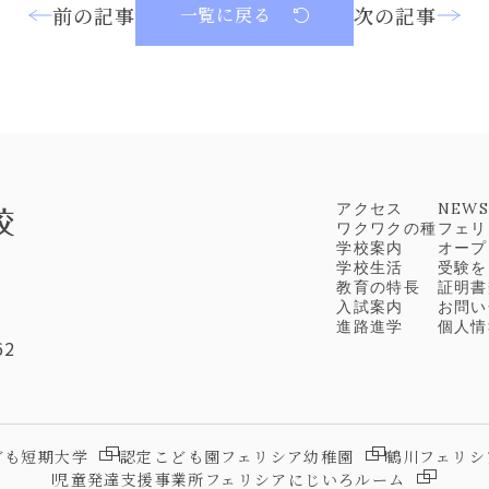
前の記事
次の記事
一覧に戻る
アクセス
NEW
ワクワクの種
フェリ
学校案内
オープ
学校生活
受験を
教育の特長
証明書
入試案内
お問い
進路進学
個人情
62
ども短期大学
認定こども園フェリシア幼稚園
鶴川フェリシ
児童発達支援事業所フェリシアにじいろルーム