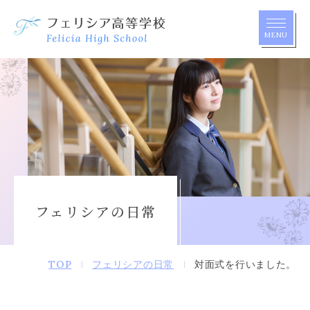
MENU
アクセス
ワクワクの種
学校案内
フェリシアの日常
学校生活
TOP
フェリシアの日常
対面式を行いました。
教育の特長