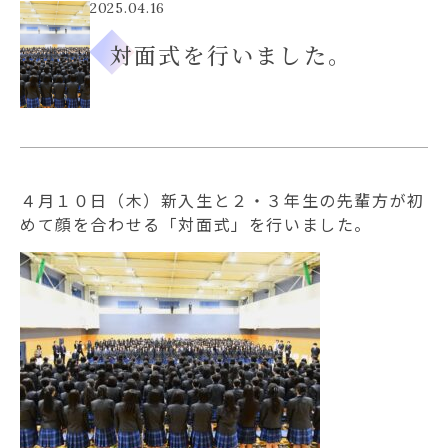
入試案内
2025.04.16
対面式を行いました。
進路進学
NEWS
フェリシアの日常
オープンスクール
受験をご検討の方へ
４月１０日（木）新入生と２・３年生の先輩方が初
在校生・保護者の方へ
証明書類について
お問い合わせ・資料請求
個人情報保護方針
めて顔を合わせる「対面式」を行いました。
カスタマーハラスメントへの
対応に関する方針
学校法人明泉学園
フェリシアこども短期大学