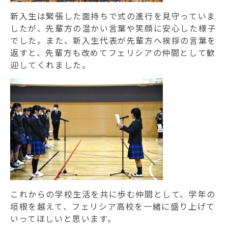
認定こども園フェリシア幼稚園
新入生は緊張した面持ちで式の進行を見守っていま
したが、先輩方の温かい言葉や笑顔に安心した様子
鶴川フェリシア保育園・成瀬フェリシア保育園
でした。また、新入生代表が先輩方へ挨拶の言葉を
返すと、先輩方も改めてフェリシアの仲間として歓
児童発達支援事業所フェリシアにじいろルーム
迎してくれました。
これからの学校生活を共に歩む仲間として、学年の
垣根を越えて、フェリシア高校を一緒に盛り上げて
いってほしいと思います。