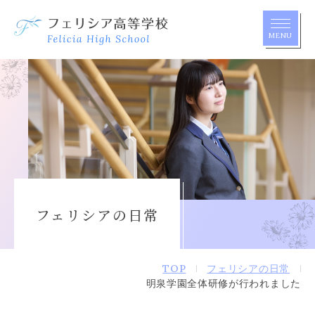
MENU
アクセス
ワクワクの種
学校案内
フェリシアの日常
学校生活
TOP
フェリシアの日常
教育の特長
明泉学園全体研修が行われました