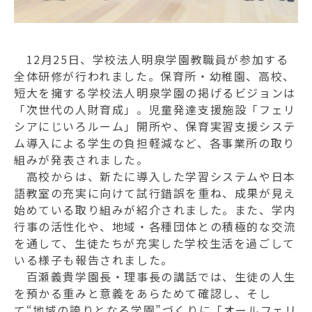
認定こども園フェリシア幼稚園
鶴川フェリシア保育園・成瀬フェリシア保育園
12月25日、学校法人明泉学園教職員が参加する
全体研修が行われました。保育所・幼稚園、高校、
児童発達支援事業所フェリシアにじいろルーム
短大を擁する学校法人明泉学園の掲げるビジョンは
「次世代の人財育成」。児童発達支援施設「フェリ
シアにじいろルーム」開所や、保育実習支援システ
ム導入による学生の負担軽減など、各事業所の取り
組みが発表されました。
高校からは、新たに導入した学習システムや日本
語教室の充実に向けて試行錯誤を重ね、成果が見え
始めている取り組みが紹介されました。また、学内
行事の活性化や、地域・各種団体との積極的な交流
を通して、生徒たちが充実した学校生活を過ごして
いる様子も報告されました。
百瀬義貴学園長・理事長の講話では、生徒の人生
を預かる重みと意義をあらためて確認し、そし
て“地域の誇りとなる学園”づくりに「オールフェリ