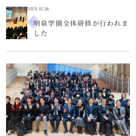
入試案内
2025.12.26
明泉学園全体研修が行われま
進路進学
した
NEWS
フェリシアの日常
オープンスクール
受験をご検討の方へ
在校生・保護者の方へ
証明書類について
お問い合わせ・資料請求
個人情報保護方針
カスタマーハラスメントへの
対応に関する方針
学校法人明泉学園
フェリシアこども短期大学