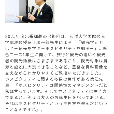
認定こども園フェリシア幼稚園
鶴川フェリシア保育園・成瀬フェリシア保育園
児童発達支援事業所フェリシアにじいろルーム
2025年度出張講義の最終回は、東洋大学国際観光
学部准教授徳江順一郎先生による「『観光学』と
は？－観光を学ぶ＋ホスピタリティを知る－」。総
合コース1年生に向けて、旅行と観光の違いや観光
者の観光動機はさまざまであること、観光対象は資
源と施設に大別できることなど、豊富な資料画像を
交えながらわかりやすくご教授いただきました。
ホスピタリティに関する多数の著作がある徳江先
生。「ホスピタリティは関係性のマネジメントだと
私は言っています。そしてホスピタリティは生き方
であると。例えば友人のお誕生日を祝ってあげる。
それはホスピタリティという生き方を選んだという
ことなんですね」。