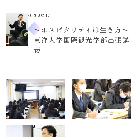
入試案内
2026.02.17
進路進学
～ホスピタリティは生き方～
東洋大学国際観光学部出張講
義
NEWS
フェリシアの日常
オープンスクール
受験をご検討の方へ
在校生・保護者の方へ
証明書類について
お問い合わせ・資料請求
個人情報保護方針
カスタマーハラスメントへの
対応に関する方針
学校法人明泉学園
フェリシアこども短期大学