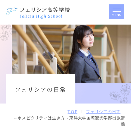
MENU
アクセス
ワクワクの種
学校案内
フェリシアの日常
学校生活
TOP
フェリシアの日常
教育の特長
～ホスピタリティは生き方～東洋大学国際観光学部出張講
義